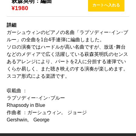
萩森英明：編曲
¥1980
詳細
ガーシュウィンのピアノの名曲「ラプソディー･イン･ブ
ルー」の全曲を1台4手連弾に編曲しました。
ソロの演奏ではハードルが高い名曲ですが、放送･舞台
などのメディアで広く活躍している萩森英明氏のセンス
あるアレンジにより、パートを2人に分担する連弾でい
くらか易しく、また聴き映えのする演奏が楽しめます。
スコア形式による楽譜です。
収載曲 ：
ラプソディー･イン･ブルー
Rhapsody in Blue
作曲者 ：ガーシュウィン, ジョージ
Gershwin, George