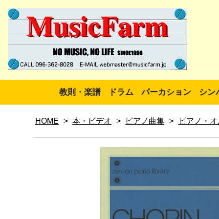
教則・楽譜
ドラム
パーカション
シン
HOME
>
本・ビデオ
>
ピアノ曲集
>
ピアノ・オ