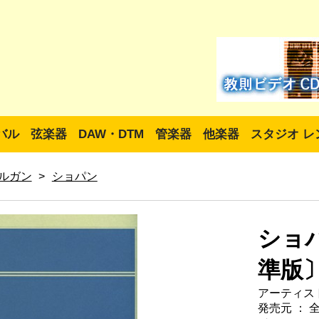
バル
弦楽器
DAW・DTM
管楽器
他楽器
スタジオ レ
ルガン
>
ショパン
ショ
準版
アーティスト
発売元 ： 