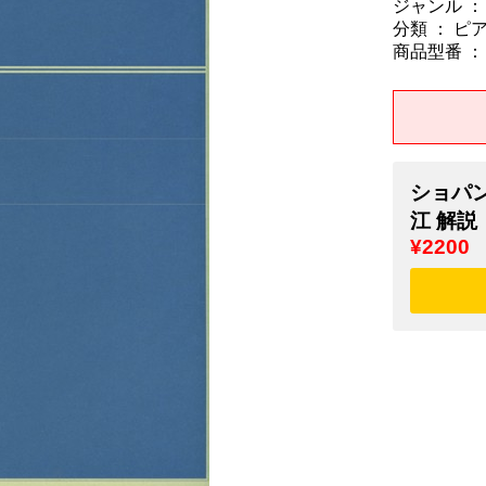
ジャンル ：
分類 ： ピ
商品型番 ： 9
ショパ
江 解説
¥2200