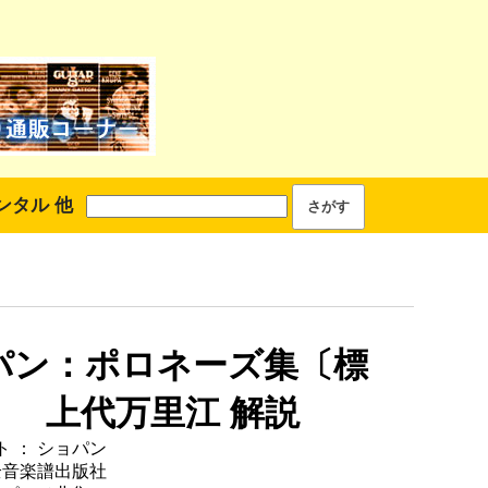
ンタル 他
パン：ポロネーズ集〔標
〕 上代万里江 解説
 ： ショパン
全音楽譜出版社