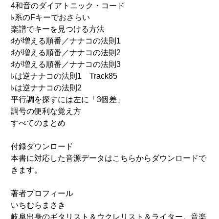
4和音のダイアトニック・コード
♭系のFキーでおさらい
楽譜でキーを見つける方法
♯が増える順番／ナナコの法則1
♯が増える順番／ナナコの法則2
♯が増える順番／ナナコの法則3
♭は逆ナナコの法則1 Track85
♭は逆ナナコの法則2
平行調を探すには左に「3個差」
調号の便利な覚え方
すべてのまとめ
付録ダウンロード
本書に対応した音源データはこちらからダウンロードで
きます。
著者プロフィール
いちむらまさき
岐阜出身のギタリスト＆ウクレリスト＆ライター。音楽