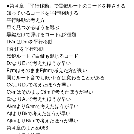
●第４章 「平行移動」で黒鍵ルートのコードを押さえる
知っているコードを平行移動する
平行移動の考え方
早く見つかるほうを選ぶ
黒鍵だけで弾けるコードは2種類
D♯mはDmを平行移動
F♯はFを平行移動
黒鍵ルートで白鍵も混じるコード
D♯よりE♭で考えたほうが早い
F♯mはそのままF♯mで考えた方が良い
同じルート音でも♯か♭かは変わることがある
C♯よりD♭で考えたほうが早い
C♯mはそのままC♯mで考えたほうが早い
G♯よりA♭で考えたほうが早い
A♭mよりG♯mで考えたほうが早い
A♯よりB♭で考えたほうが早い
A♯mよりB♭mで考えたほうが早い
第４章のまとめ063