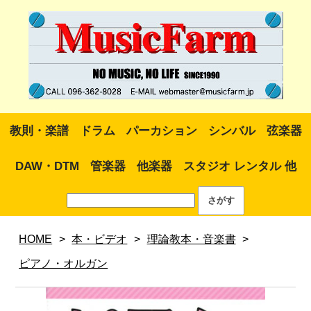
教則・楽譜
ドラム
パーカション
シンバル
弦楽器
DAW・DTM
管楽器
他楽器
スタジオ レンタル 他
HOME
>
本・ビデオ
>
理論教本・音楽書
>
ピアノ・オルガン