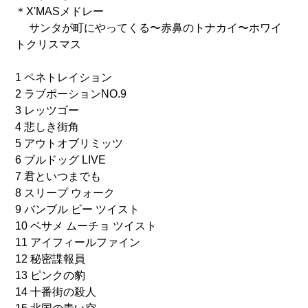
＊X'MASメドレー
サンタが町にやってくる〜赤鼻のトナカイ〜ホワイ
トクリスマス
1 ペネトレイション
2 ラブポーションNO.9
3 レッツゴー
4 悲しき街角
5 アウトオブリミッツ
6 ブルドッグ LIVE
7 君といつまでも
8 スリープ ウォーク
9 バンブル ビー ツイスト
10 ベサメ ムーチョ ツイスト
11 アイフィールファイン
12 秘密諜報員
13 ピンクの豹
14 十番街の殺人