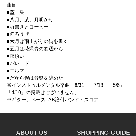
曲目
■藍二乗
■八月、某、月明かり
■詩書きとコーヒー
■踊ろうぜ
■六月は雨上がりの街を書く
■五月は花緑青の窓辺から
■夜紛い
■パレード
■エルマ
■だから僕は音楽を辞めた
※インストゥルメンタル楽曲「8/31」「7/13」「5/6」
「4/10」の掲載はございません。
※ギター、ベースTAB譜付バンド・スコア
ABOUT US
SHOPPING GUIDE