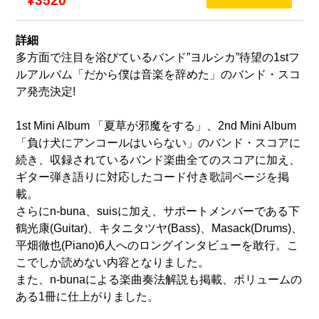
¥3520
詳細
多方面で注目を浴びているバンド”ヨルシカ”待望の1stフ
ルアルバム「だから僕は音楽を辞めた」のバンド・スコ
ア発売決定!
1st Mini Album 「夏草が邪魔をする」、2nd Mini Album
「負け犬にアンコールはいらない」のバンド・スコアに
続き、収録されているバンド楽曲全てのスコアに加え、
ギター弾き語りに対応したコード付き歌詞ページを掲
載。
さらにn-buna、suisに加え、サポートメンバーである下
鶴光康(Guitar)、キタニタツヤ(Bass)、Masack(Drums)、
平畑徹也(Piano)6人へのロングインタビューを敢行。こ
こでしか読めない内容となりました。
また、n-bunaによる楽曲奏法解説も掲載、ボリュームの
ある1冊に仕上がりました。