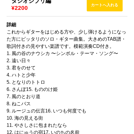
タジオジブリ編
¥2200
詳細
これからギターをはじめる方や、少し弾けるようになっ
た方にピッタリのソロ・ギター曲集。大きめのTAB譜・
歌詞付きの見やすい楽譜です。模範演奏CD付き。
1. 風の谷のナウシカ 〜シンボル・テーマ・ソング〜
2. 遠い日々
3. 君をのせて
4. ハトと少年
5. となりのトトロ
6. さんぽ15. もののけ姫
7. 風のとおり道
8. ねこバス
9. ルージュの伝言16. いつも何度でも
10. 海の見える街
11. やさしさに包まれたなら
12. はにゅうの宿17. いのちの名前