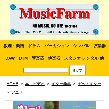
教則・楽譜
ドラム
パーカション
シンバル
弦楽器
DAW・DTM
管楽器
他楽器
スタジオ レンタル 他
HOME
>
本・ビデオ
>
ギター曲集
>
ガットギター
>
アニメ