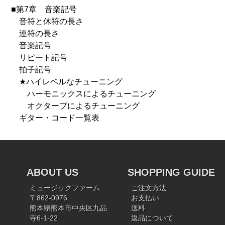
■第7章 音楽記号
音符と休符の長さ
連符の長さ
音楽記号
リピート記号
拍子記号
★ハイレベルなチューニング
ハーモニックスによるチューニング
オクターブによるチューニング
ギター・コード一覧表
ABOUT US
SHOPPING GUIDE
ミュージックファーム
ご注文方法
〒862-0976
お支払い
熊本県熊本市中央区九品
送料
寺6-1-22
返品について