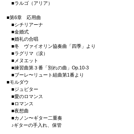
■ラルゴ（アリア）
■第6章 応用曲
■シチリアーナ
■金婚式
■婚礼の合唱
■冬 ヴァイオリン協奏曲「四季」より
■ラグリマ（涙）
■メヌエット
■練習曲第３番「別れの曲」Op.10-3
■ブーレ〜リュート組曲第1番より
■モルダウ
■ジュピター
■愛のロマンス
■ロマンス
■夜想曲
■カノン〜ギター二重奏
♪ギターの手入れ、保管