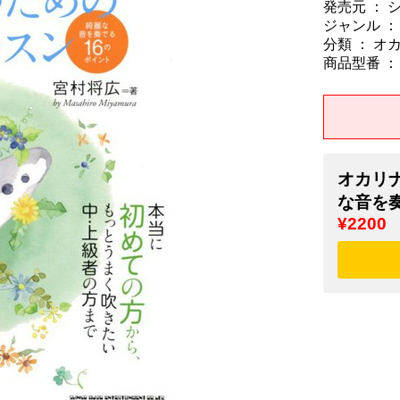
発売元 ：
ジャンル ：
分類 ： オ
商品型番 ： 9
オカリ
な音を奏
¥2200