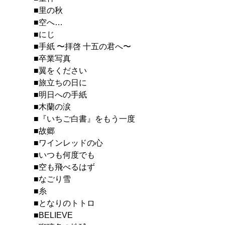
■里の秋
■空へ…
■にじ
■手紙 〜拝啓 十五の君へ〜
■卒業写真
■翼をください
■旅立ちの日に
■明日への手紙
■木蘭の涙
■『いちご白書』をもう一度
■故郷
■ワインレッドの心
■いつも何度でも
■空も飛べるはず
■なごり雪
■糸
■となりのトトロ
■BELIEVE