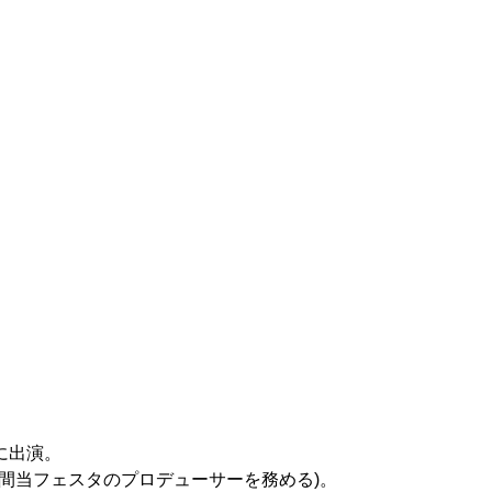
に出演。
年間当フェスタのプロデューサーを務める)。