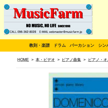
教則・楽譜
ドラム
パーカション
シン
HOME
>
本・ビデオ
>
ピアノ曲集
>
ピアノ・オ