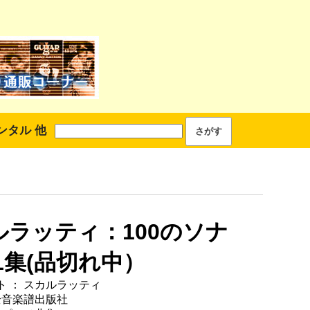
ンタル 他
ルラッティ：100のソナ
1集(品切れ中）
ト ： スカルラッティ
全音楽譜出版社