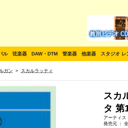
バル
弦楽器
DAW・DTM
管楽器
他楽器
スタジオ レ
ルガン
>
スカルラッティ
スカ
タ 第
アーティス
発売元 ： 