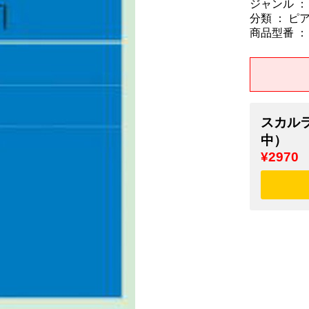
ジャンル ：
分類 ： ピ
商品型番 ： 9
スカルラ
中）
¥2970