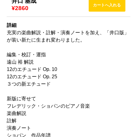
井口 基成
¥2860
詳細
充実の楽曲解説・註解・演奏ノートを加え、「井口版」
が装い新たに生まれ変わりました。
編集・校訂・運指
遠山 裕 解説
12のエチュード Op. 10
12のエチュード Op. 25
３つの新エチュード
新版に寄せて
フレデリック・ショパンのピアノ音楽
楽曲解説
註解
演奏ノート
ショパン 作品年譜