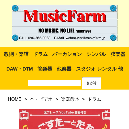
教則・楽譜
ドラム
パーカション
シンバル
弦楽器
DAW・DTM
管楽器
他楽器
スタジオ レンタル 他
HOME
>
本・ビデオ
>
楽器教本
>
ドラム