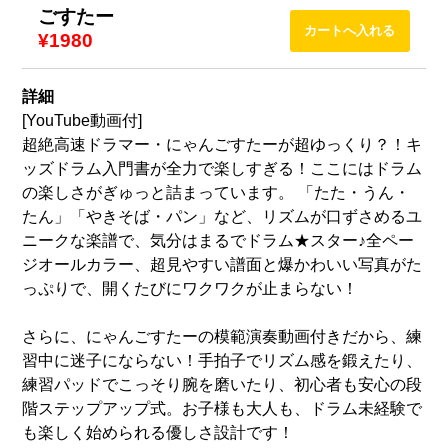
ごすたー
¥1980
詳細
[YouTube動画付]
超絶高速ドラマー・にゃんごすたーが超ゆっくり？！キ
ッズドラム入門書が全力で楽しすぎる！ここにはドラム
の楽しさがぎゅっと詰まっています。 「たた・うん・
たん」「やきそば・パン」など、リズムが口ずさめるユ
ニークな楽譜で、気分はまるでドラム★スター♪全ペー
ジオールカラー、超見やすい譜面と爆かわいい写真がた
っぷりで、開くたびにワクワクが止まらない！
さらに、にゃんごすたーの模範演奏動画付きだから、練
習中に迷子にならない！手拍子でリズム感を鍛えたり、
練習パッドでこっそり腕を磨いたり、初心者も安心の段
階ステップアップ式。お子様も大人も、ドラム未経験で
も楽しく始められる優しさ設計です！