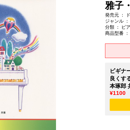
雅子
発売元 ： 
ジャンル ：
分類 ： ピ
商品型番 ： 9
ビギナー
良くす
本琢郎 
¥1100