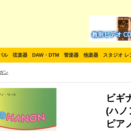
バル
弦楽器
DAW・DTM
管楽器
他楽器
スタジオ レ
ガン
ビギナ
(ハノ
ピア