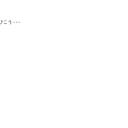
 - - -