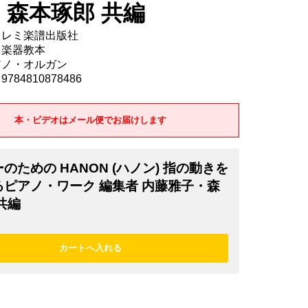
・森本琢郎 共編
ドレミ楽譜出版社
 楽器教本
アノ・オルガン
784810878486
本・ビデオはメール便でお届けします
のための HANON (ハノン) 指の動きを
るピアノ・ワーク 編集者 内藤雅子・森
共編