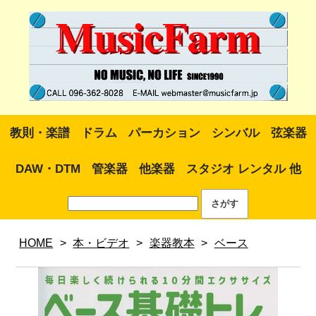
教則・楽譜
ドラム
パーカション
シンバル
弦楽器
DAW・DTM
管楽器
他楽器
スタジオ レンタル 他
HOME
>
本・ビデオ
>
楽器教本
>
ベース