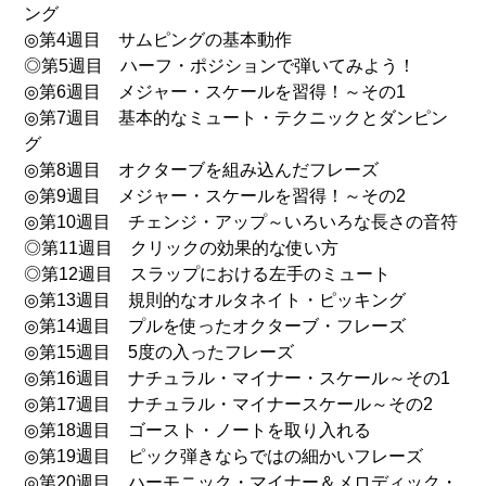
ング
◎第4週目 サムピングの基本動作
◎第5週目 ハーフ・ポジションで弾いてみよう！
◎第6週目 メジャー・スケールを習得！～その1
◎第7週目 基本的なミュート・テクニックとダンピン
グ
◎第8週目 オクターブを組み込んだフレーズ
◎第9週目 メジャー・スケールを習得！～その2
◎第10週目 チェンジ・アップ～いろいろな長さの音符
◎第11週目 クリックの効果的な使い方
◎第12週目 スラップにおける左手のミュート
◎第13週目 規則的なオルタネイト・ピッキング
◎第14週目 プルを使ったオクターブ・フレーズ
◎第15週目 5度の入ったフレーズ
◎第16週目 ナチュラル・マイナー・スケール～その1
◎第17週目 ナチュラル・マイナースケール～その2
◎第18週目 ゴースト・ノートを取り入れる
◎第19週目 ピック弾きならではの細かいフレーズ
◎第20週目 ハーモニック・マイナー＆メロディック・