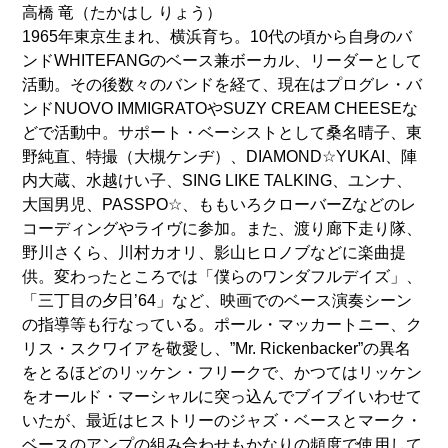
高橋 竜（たかはし りょう）
1965年東京生まれ、横浜育ち。10代の頃から自身のバ
ンドWHITEFANGのベース兼ボーカル、リーダーとして
活動。その後数々のバンドを経て、現在はプログレ・バ
ンドNUOVO IMMIGRATOやSUZY CREAM CHEESEな
どで活動中。サポート・ベーシストとして桑名晴子、東
野純直、特撮（大槻ケンヂ）、DIAMOND☆YUKAI、陣
内大蔵、水越けい子、SING LIKE TALKING、ユンナ、
大国男児、PASSPO☆、ももいろクローバーZなどのレ
コーディングやライヴに参加。また、渡り廊下走り隊、
野川さくら、川村カオリ、影山ヒロノブなどに楽曲提
供。変わったところでは「僕らのワンダフルデイズ」、
「三丁目の夕日’64」など、映画でのベース演奏シーン
の指導等も行なっている。ポール・マッカートニー、ク
リス・スクワイアを敬愛し、”Mr. Rickenbacker”の異名
をとるほどのリッケン・フリークで、かつてはリッケン
をオールド・マーシャルに突っ込んでブイブイいわせて
いたが、最近はヒストリーのジャズ・ベースとマーク・
ベースのアンプの組み合わせもかなりの頻度で使用して