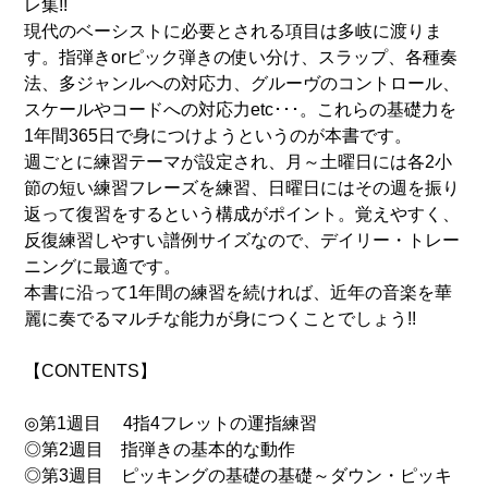
レ集!!
現代のベーシストに必要とされる項目は多岐に渡りま
す。指弾きorピック弾きの使い分け、スラップ、各種奏
法、多ジャンルへの対応力、グルーヴのコントロール、
スケールやコードへの対応力etc･･･。これらの基礎力を
1年間365日で身につけようというのが本書です。
週ごとに練習テーマが設定され、月～土曜日には各2小
節の短い練習フレーズを練習、日曜日にはその週を振り
返って復習をするという構成がポイント。覚えやすく、
反復練習しやすい譜例サイズなので、デイリー・トレー
ニングに最適です。
本書に沿って1年間の練習を続ければ、近年の音楽を華
麗に奏でるマルチな能力が身につくことでしょう!!
【CONTENTS】
◎第1週目 4指4フレットの運指練習
◎第2週目 指弾きの基本的な動作
◎第3週目 ピッキングの基礎の基礎～ダウン・ピッキ