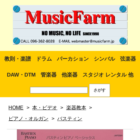
教則・楽譜
ドラム
パーカション
シンバル
弦楽器
DAW・DTM
管楽器
他楽器
スタジオ レンタル 他
HOME
>
本・ビデオ
>
楽器教本
>
ピアノ・オルガン
>
バスティン