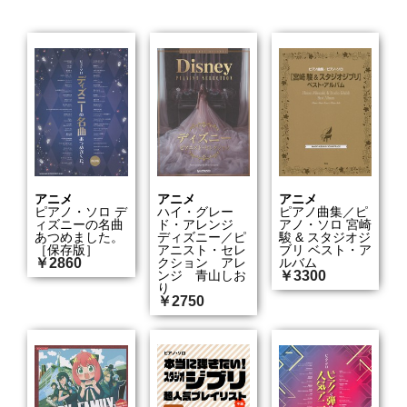
アニメ
アニメ
アニメ
ピアノ・ソロ デ
ハイ・グレー
ピアノ曲集／ピ
ィズニーの名曲
ド・アレンジ
アノ・ソロ 宮崎
あつめました。
ディズニー／ピ
駿 & スタジオジ
［保存版］
アニスト・セレ
ブリ ベスト・ア
￥2860
クション アレ
ルバム
ンジ 青山しお
￥3300
り
￥2750