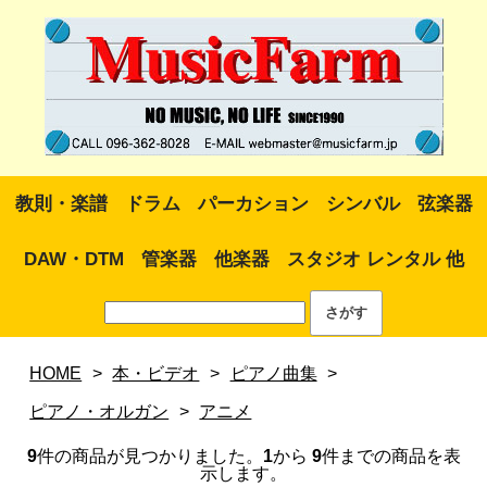
教則・楽譜
ドラム
パーカション
シンバル
弦楽器
DAW・DTM
管楽器
他楽器
スタジオ レンタル 他
HOME
>
本・ビデオ
>
ピアノ曲集
>
ピアノ・オルガン
>
アニメ
9
件の商品が見つかりました。
1
から
9
件までの商品を表
示します。