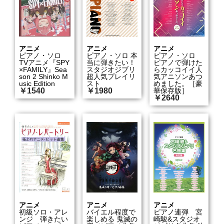
アニメ
アニメ
アニメ
ピアノ・ソロ
ピアノ・ソロ 本
ピアノ・ソロ
TVアニメ『SPY
当に弾きたい！
ピアノで弾けた
×FAMILY』Sea
スタジオジブリ
らカッコイイ人
son 2 Shinko M
超人気プレイリ
気アニソンあつ
usic Edition
スト
めました。［豪
￥1540
￥1980
華保存版］
￥2640
アニメ
アニメ
アニメ
初級ソロ・アレ
バイエル程度で
ピアノ連弾 宮
ンジ 弾きたい
楽しめる 鬼滅の
崎駿&スタジオ