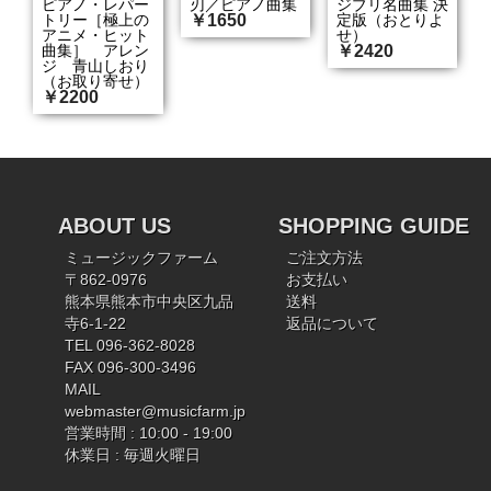
ピアノ・レパー
刃／ピアノ曲集
ジブリ名曲集 決
トリー［極上の
￥1650
定版（おとりよ
アニメ・ヒット
せ）
曲集］ アレン
￥2420
ジ 青山しおり
（お取り寄せ）
￥2200
ABOUT US
SHOPPING GUIDE
ミュージックファーム
ご注文方法
〒862-0976
お支払い
熊本県熊本市中央区九品
送料
寺6-1-22
返品について
TEL 096-362-8028
FAX 096-300-3496
MAIL
webmaster@musicfarm.jp
営業時間 : 10:00 - 19:00
休業日 : 毎週火曜日