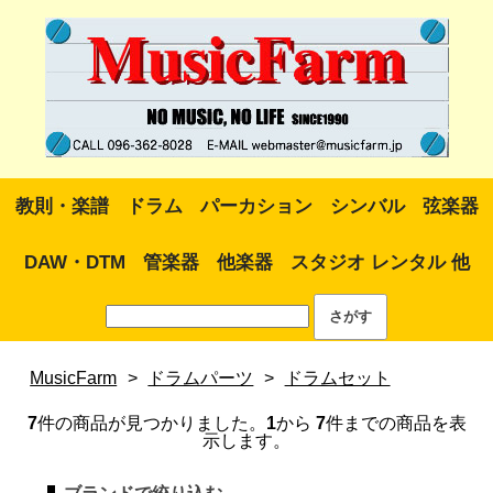
教則・楽譜
ドラム
パーカション
シンバル
弦楽器
DAW・DTM
管楽器
他楽器
スタジオ レンタル 他
MusicFarm
>
ドラムパーツ
>
ドラムセット
7
件の商品が見つかりました。
1
から
7
件までの商品を表
示します。