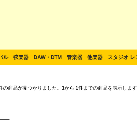
バル
弦楽器
DAW・DTM
管楽器
他楽器
スタジオ レ
件の商品が見つかりました。
1
から
1
件までの商品を表示します