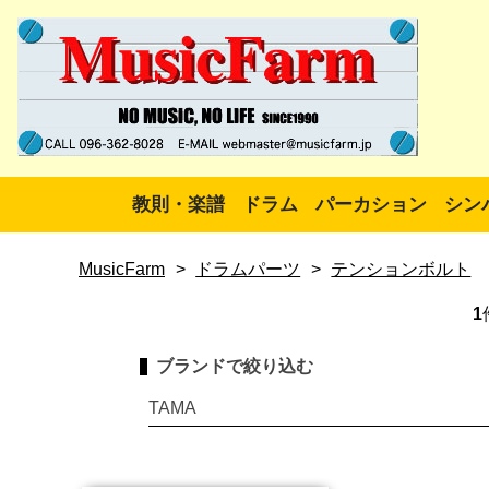
教則・楽譜
ドラム
パーカション
シン
MusicFarm
>
ドラムパーツ
>
テンションボルト
1
ブランドで絞り込む
TAMA