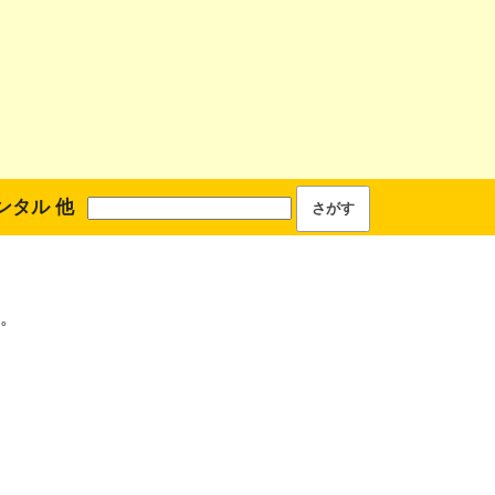
ンタル 他
。