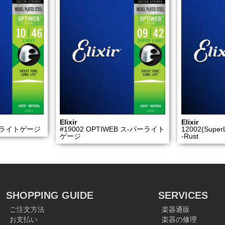
Elixir
Elixir
EB ライトゲージ
#19002 OPTIWEB ス-パーライト
12002(SuperL
ゲージ
-Rust
SHOPPING GUIDE
SERVICES
ご注文方法
楽器通販
お支払い
楽器の修理