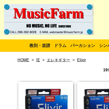
教則・楽譜
ドラム
パーカション
シン
HOME
>
弦
>
エレキギター
>
Elixir
19