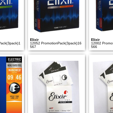
Elixir
Elixir
Pack(3pack)1
12052 PromotionPack(3pack)16
12002 Promo
567
566