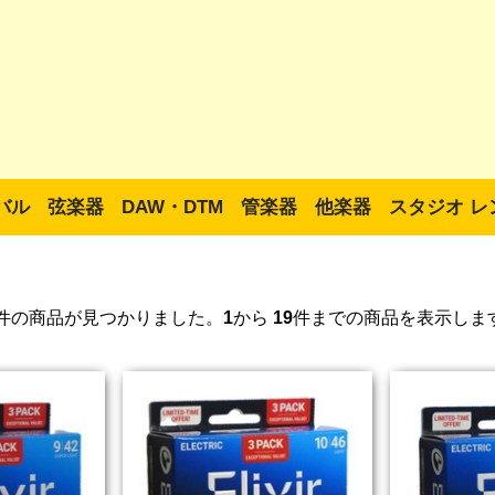
バル
弦楽器
DAW・DTM
管楽器
他楽器
スタジオ レ
件の商品が見つかりました。
1
から
19
件までの商品を表示しま