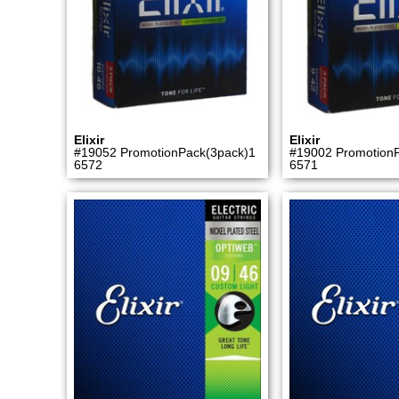
Elixir
Elixir
#19052 PromotionPack(3pack)1
#19002 Promotion
6572
6571