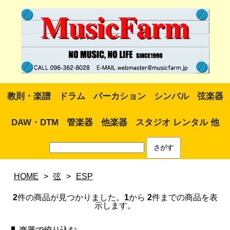
教則・楽譜
ドラム
パーカション
シンバル
弦楽器
DAW・DTM
管楽器
他楽器
スタジオ レンタル 他
HOME
>
弦
>
ESP
2
件の商品が見つかりました。
1
から
2
件までの商品を表
示します。