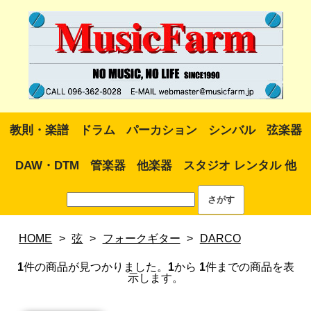
教則・楽譜
ドラム
パーカション
シンバル
弦楽器
DAW・DTM
管楽器
他楽器
スタジオ レンタル 他
HOME
>
弦
>
フォークギター
>
DARCO
1
件の商品が見つかりました。
1
から
1
件までの商品を表
示します。