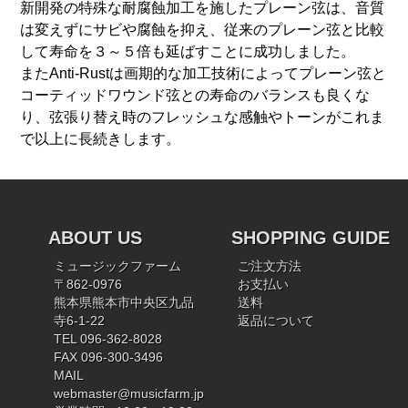
新開発の特殊な耐腐蝕加工を施したプレーン弦は、音質
は変えずにサビや腐蝕を抑え、従来のプレーン弦と比較
して寿命を３～５倍も延ばすことに成功しました。
またAnti-Rustは画期的な加工技術によってプレーン弦と
コーティッドワウンド弦との寿命のバランスも良くな
り、弦張り替え時のフレッシュな感触やトーンがこれま
で以上に長続きします。
ABOUT US
SHOPPING GUIDE
ミュージックファーム
ご注文方法
〒862-0976
お支払い
熊本県熊本市中央区九品
送料
寺6-1-22
返品について
TEL 096-362-8028
FAX 096-300-3496
MAIL
webmaster@musicfarm.jp