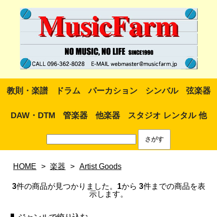
教則・楽譜
ドラム
パーカション
シンバル
弦楽器
DAW・DTM
管楽器
他楽器
スタジオ レンタル 他
HOME
>
楽器
>
Artist Goods
3
件の商品が見つかりました。
1
から
3
件までの商品を表
示します。