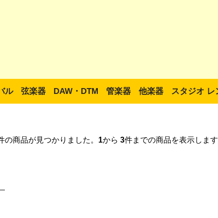
バル
弦楽器
DAW・DTM
管楽器
他楽器
スタジオ レ
件の商品が見つかりました。
1
から
3
件までの商品を表示します