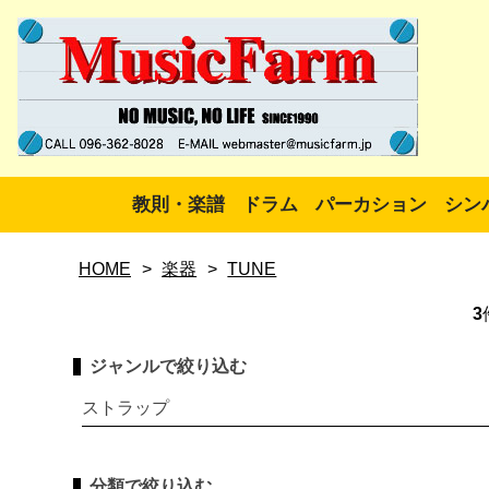
教則・楽譜
ドラム
パーカション
シン
HOME
>
楽器
>
TUNE
3
ジャンルで絞り込む
ストラップ
分類で絞り込む