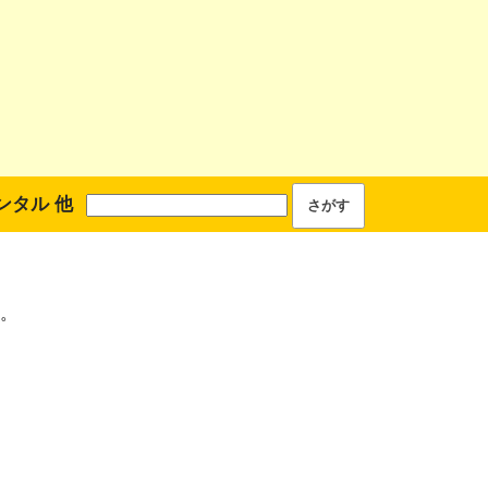
ンタル 他
。