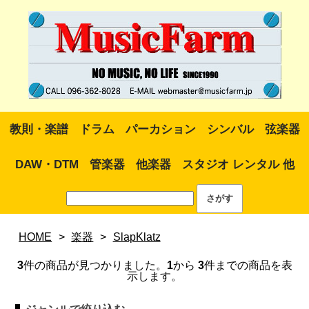
教則・楽譜
ドラム
パーカション
シンバル
弦楽器
DAW・DTM
管楽器
他楽器
スタジオ レンタル 他
HOME
>
楽器
>
SlapKlatz
3
件の商品が見つかりました。
1
から
3
件までの商品を表
示します。