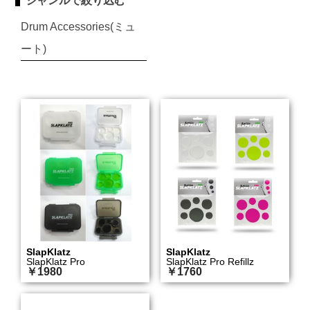
ジャンルで絞り込む
Drum Accessories(ミュ
ート)
SlapKlatz
SlapKlatz
SlapKlatz Pro
SlapKlatz Pro Refillz
￥1980
￥1760