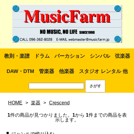
教則・楽譜
ドラム
パーカション
シンバル
弦楽器
DAW・DTM
管楽器
他楽器
スタジオ レンタル 他
HOME
>
楽器
>
Crescend
1
件の商品が見つかりました。
1
から
1
件までの商品を表
示します。