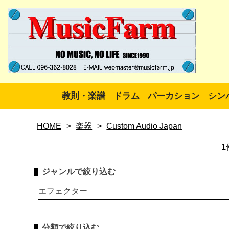
教則・楽譜
ドラム
パーカション
シン
HOME
>
楽器
>
Custom Audio Japan
1
ジャンルで絞り込む
エフェクター
分類で絞り込む