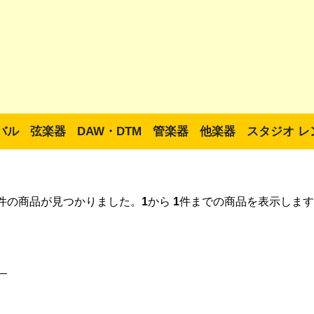
バル
弦楽器
DAW・DTM
管楽器
他楽器
スタジオ レ
件の商品が見つかりました。
1
から
1
件までの商品を表示します