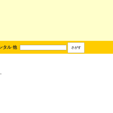
ンタル 他
。