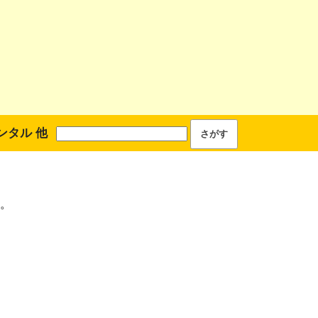
ンタル 他
。