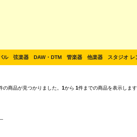
バル
弦楽器
DAW・DTM
管楽器
他楽器
スタジオ レ
件の商品が見つかりました。
1
から
1
件までの商品を表示します