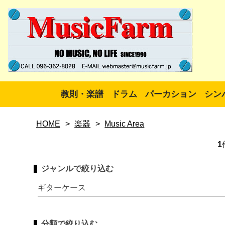
教則・楽譜
ドラム
パーカション
シン
HOME
>
楽器
>
Music Area
1
ジャンルで絞り込む
ギターケース
分類で絞り込む