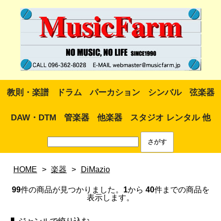
教則・楽譜
ドラム
パーカション
シンバル
弦楽器
DAW・DTM
管楽器
他楽器
スタジオ レンタル 他
HOME
>
楽器
>
DiMazio
99
件の商品が見つかりました。
1
から
40
件までの商品を
表示します。