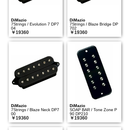
DiMazio
DiMazio
7Strings / Evolution 7 DP7
7Strings / Blaze Bridge DP
04
702
￥19360
￥19360
DiMazio
DiMazio
7Strings / Blaze Neck DP7
SOAP BAR / Tone Zone P
00
90 DP210
￥19360
￥19360