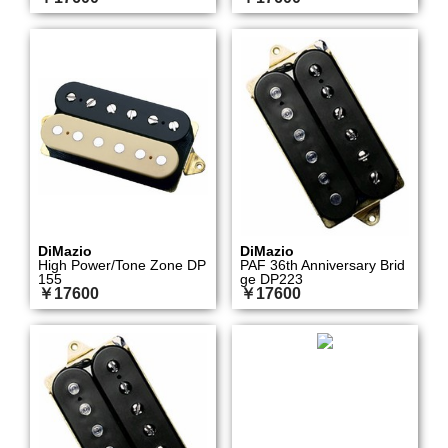
DiMazio
DiMazio
High Power/Tone Zone DP
PAF 36th Anniversary Brid
155
ge DP223
￥17600
￥17600