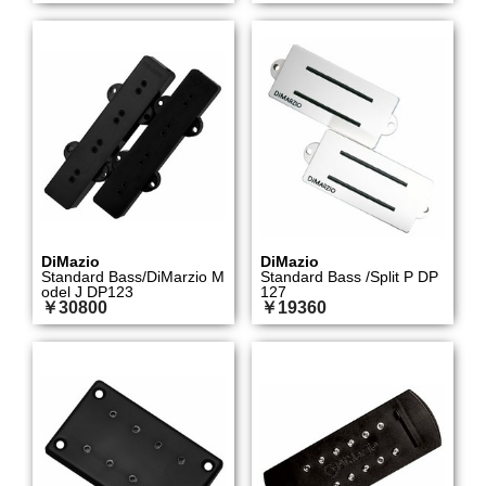
DiMazio
DiMazio
Standard Bass/DiMarzio M
Standard Bass /Split P DP
odel J DP123
127
￥30800
￥19360