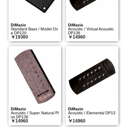
DiMazio
DiMazio
Standard Bass / Model On
Acoustic / Virtual Acoustic
e DP120
DP138
￥19360
￥14960
DiMazio
DiMazio
Acoustic / Super Natural Pl
Acoustic / Elemental DP13
us DP136
4
￥14960
￥14960