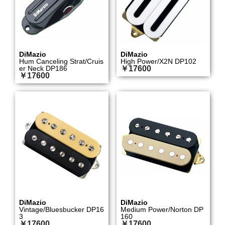
DiMazio
DiMazio
Hum Canceling Strat/Cruis
High Power/X2N DP102
er Neck DP186
￥17600
￥17600
DiMazio
DiMazio
Vintage/Bluesbucker DP16
Medium Power/Norton DP
3
160
￥17600
￥17600