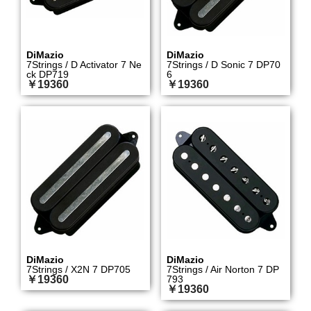
DiMazio
DiMazio
7Strings / D Activator 7 Ne
7Strings / D Sonic 7 DP70
ck DP719
6
￥19360
￥19360
DiMazio
DiMazio
7Strings / X2N 7 DP705
7Strings / Air Norton 7 DP
￥19360
793
￥19360