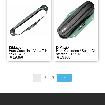
DiMazio
DiMazio
Hum Canceling / Area T N
Hum Canceling / Super Di
eck DP417
stortion T DP318
￥19360
￥19360
1
2
3