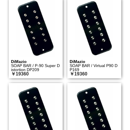
DiMazio
DiMazio
SOAP BAR / P-90 Super D
SOAP BAR / Virtual P90 D
istortion DP209
P169
￥19360
￥19360