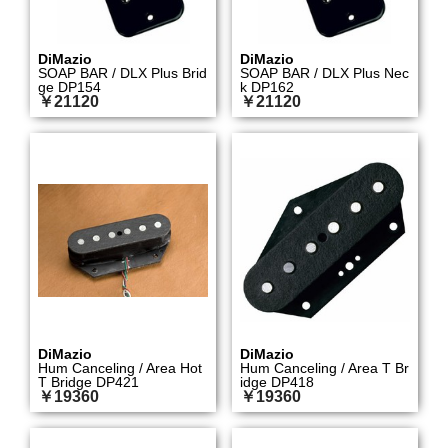
DiMazio
DiMazio
SOAP BAR / DLX Plus Brid
SOAP BAR / DLX Plus Nec
ge DP154
k DP162
￥21120
￥21120
DiMazio
DiMazio
Hum Canceling / Area Hot
Hum Canceling / Area T Br
T Bridge DP421
idge DP418
￥19360
￥19360