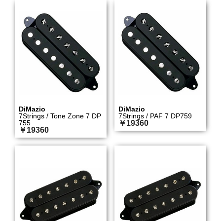
DiMazio
DiMazio
7Strings / Tone Zone 7 DP
7Strings / PAF 7 DP759
755
￥19360
￥19360