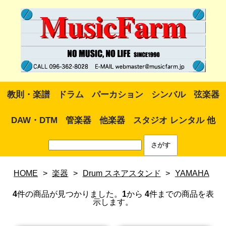
教則・楽譜
ドラム
パーカション
シンバル
弦楽器
DAW・DTM
管楽器
他楽器
スタジオ レンタル 他
HOME
>
楽器
>
Drum スネアスタンド
>
YAMAHA
4
件の商品が見つかりました。
1
から
4
件までの商品を表
示します。