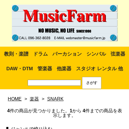
教則・楽譜
ドラム
パーカション
シンバル
弦楽器
DAW・DTM
管楽器
他楽器
スタジオ レンタル 他
HOME
>
楽器
>
SNARK
4
件の商品が見つかりました。
1
から
4
件までの商品を表
示します。