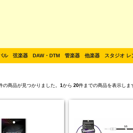
バル
弦楽器
DAW・DTM
管楽器
他楽器
スタジオ レ
件の商品が見つかりました。
1
から
20
件までの商品を表示しま