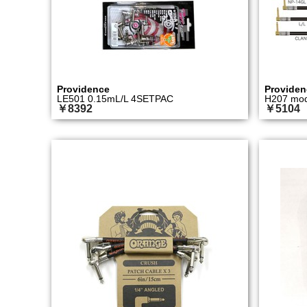
Providence
Providen
LE501 0.15mL/L 4SETPAC
H207 mod
￥8392
￥5104