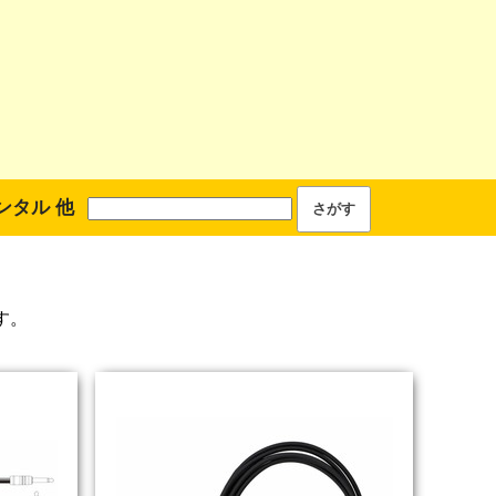
ンタル 他
す。