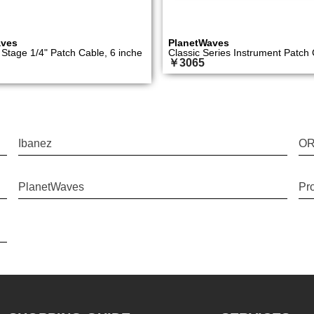
aves
PlanetWaves
Stage 1/4" Patch Cable, 6 inche
Classic Series Instrument Patch
￥3065
Ibanez
O
PlanetWaves
Pr