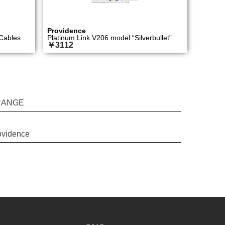
Providence
 Cables
Platinum Link V206 model “Silverbullet”
￥3112
RANGE
ovidence