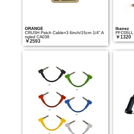
ORANGE
Ibanez
CRUSH Patch Cable×3 6inch/15cm 1/4" A
PFC05LL
ngled CA038
￥1320
￥2593