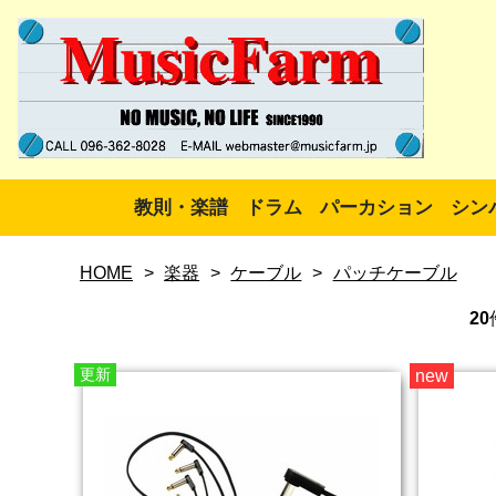
教則・楽譜
ドラム
パーカション
シン
HOME
>
楽器
>
ケーブル
>
パッチケーブル
20
更新
new