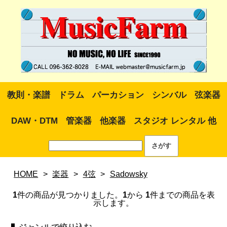
教則・楽譜
ドラム
パーカション
シンバル
弦楽器
DAW・DTM
管楽器
他楽器
スタジオ レンタル 他
HOME
>
楽器
>
4弦
>
Sadowsky
1
件の商品が見つかりました。
1
から
1
件までの商品を表
示します。