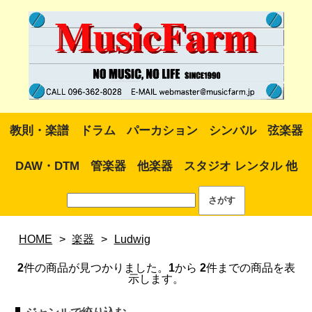
教則・楽譜
ドラム
パーカション
シンバル
弦楽器
DAW・DTM
管楽器
他楽器
スタジオ レンタル 他
HOME
>
楽器
>
Ludwig
2
件の商品が見つかりました。
1
から
2
件までの商品を表
示します。