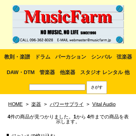
教則・楽譜
ドラム
パーカション
シンバル
弦楽器
DAW・DTM
管楽器
他楽器
スタジオ レンタル 他
HOME
>
楽器
>
パワーサプライ
>
Vital Audio
4
件の商品が見つかりました。
1
から
4
件までの商品を表
示します。