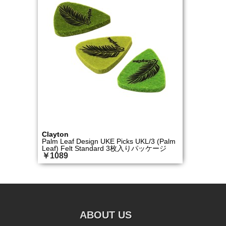
Clayton
Palm Leaf Design UKE Picks UKL/3 (Palm
Leaf) Felt Standard 3枚入りパッケージ
￥1089
ABOUT US