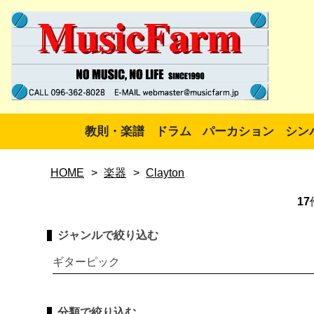
教則・楽譜
ドラム
パーカション
シン
HOME
>
楽器
>
Clayton
17
ジャンルで絞り込む
ギターピック
分類で絞り込む