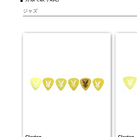
ジャズ
Clayton
Clayton