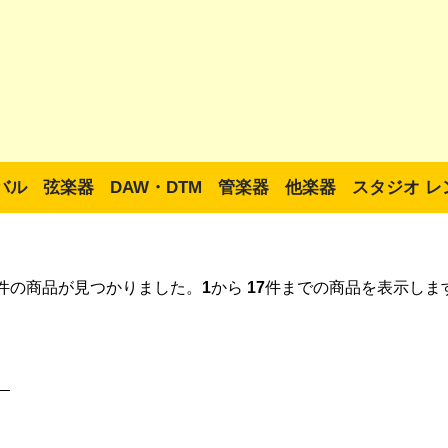
バル
弦楽器
DAW・DTM
管楽器
他楽器
スタジオ レ
件の商品が見つかりました。
1
から
17
件までの商品を表示しま