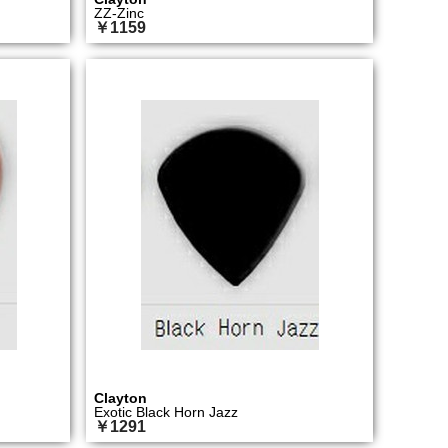
ZZ-Zinc
￥1159
Clayton
Exotic Black Horn Jazz
￥1291