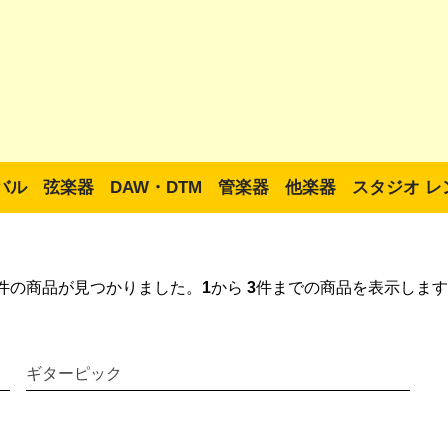
バル
弦楽器
DAW・DTM
管楽器
他楽器
スタジオ レ
件の商品が見つかりました。
1
から
3
件までの商品を表示します
ギターピック