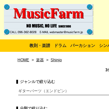
教則・楽譜
ドラム
パーカション
シン
HOME
>
楽器
>
Shinjo
3
ジャンルで絞り込む
ギターパーツ（エンドピン）
分類で絞り込む