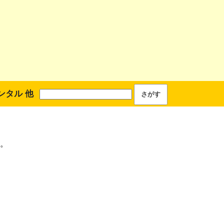
ンタル 他
。