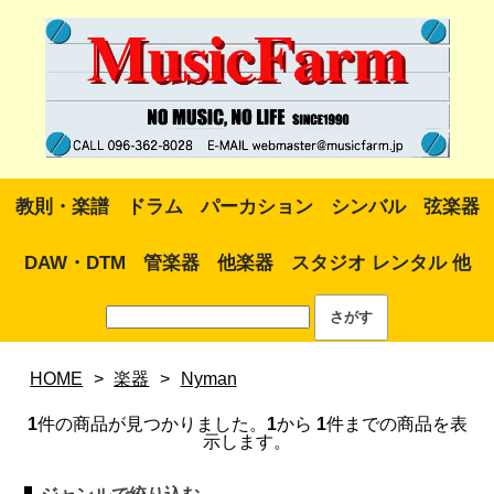
教則・楽譜
ドラム
パーカション
シンバル
弦楽器
DAW・DTM
管楽器
他楽器
スタジオ レンタル 他
HOME
>
楽器
>
Nyman
1
件の商品が見つかりました。
1
から
1
件までの商品を表
示します。