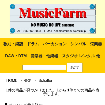
教則・楽譜
ドラム
パーカション
シンバル
弦楽器
DAW・DTM
管楽器
他楽器
スタジオ レンタル 他
HOME
>
楽器
>
Schaller
1
件の商品が見つかりました。
1
から
1
件までの商品を表
示します。