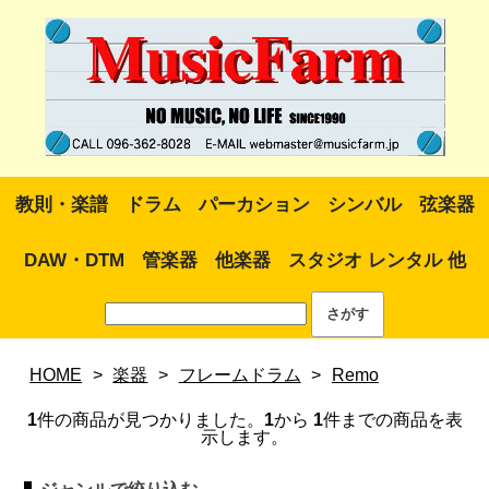
教則・楽譜
ドラム
パーカション
シンバル
弦楽器
DAW・DTM
管楽器
他楽器
スタジオ レンタル 他
HOME
>
楽器
>
フレームドラム
>
Remo
1
件の商品が見つかりました。
1
から
1
件までの商品を表
示します。