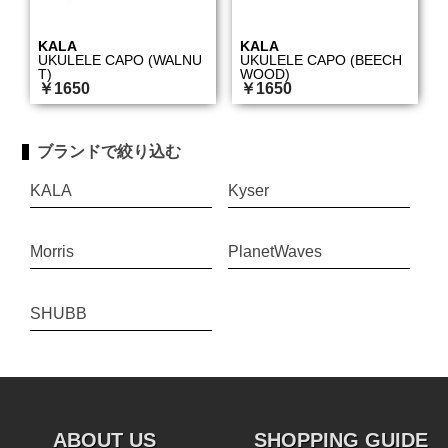
KALA
KALA
UKULELE CAPO (WALNU
UKULELE CAPO (BEECH
T)
WOOD)
￥1650
￥1650
ブランドで絞り込む
KALA
Kyser
Morris
PlanetWaves
SHUBB
ABOUT US
SHOPPING GUIDE