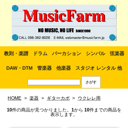
教則・楽譜
ドラム
パーカション
シンバル
弦楽器
DAW・DTM
管楽器
他楽器
スタジオ レンタル 他
HOME
>
楽器
>
ギターカポ
>
ウクレレ用
10
件の商品が見つかりました。
1
から
10
件までの商品を
表示します。