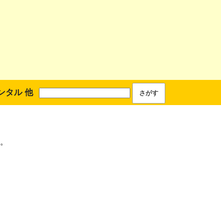
ンタル 他
。