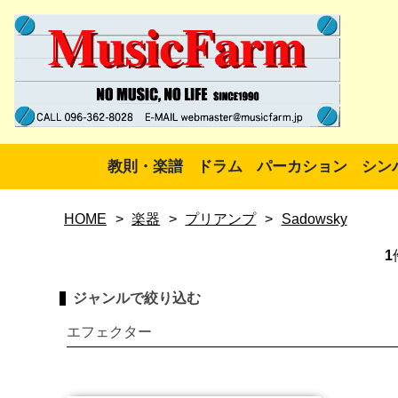
教則・楽譜
ドラム
パーカション
シン
HOME
>
楽器
>
プリアンプ
>
Sadowsky
1
ジャンルで絞り込む
エフェクター