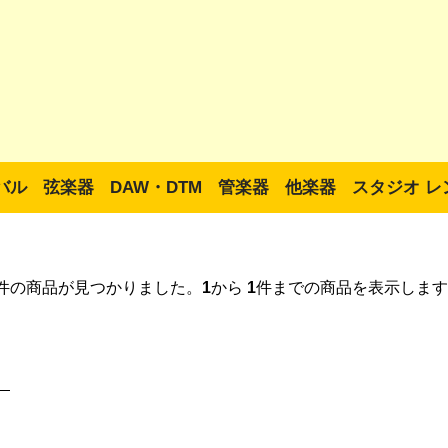
バル
弦楽器
DAW・DTM
管楽器
他楽器
スタジオ レ
件の商品が見つかりました。
1
から
1
件までの商品を表示します