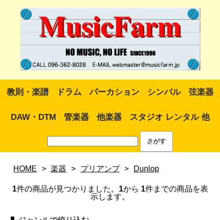
教則・楽譜
ドラム
パーカション
シンバル
弦楽器
DAW・DTM
管楽器
他楽器
スタジオ レンタル 他
HOME
>
楽器
>
プリアンプ
>
Dunlop
1
件の商品が見つかりました。
1
から
1
件までの商品を表
示します。