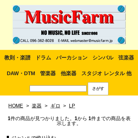
教則・楽譜
ドラム
パーカション
シンバル
弦楽器
DAW・DTM
管楽器
他楽器
スタジオ レンタル 他
HOME
>
楽器
>
ギロ
>
LP
1
件の商品が見つかりました。
1
から
1
件までの商品を表
示します。