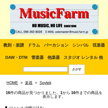
教則・楽譜
ドラム
パーカション
シンバル
弦楽器
DAW・DTM
管楽器
他楽器
スタジオ レンタル 他
HOME
>
楽器
>
Sovtek
16
件の商品が見つかりました。
1
から
16
件までの商品を
表示します。