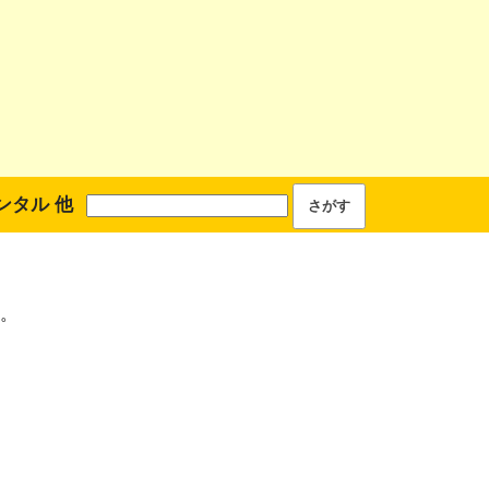
ンタル 他
。