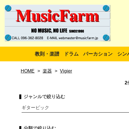
教則・楽譜
ドラム
パーカション
シン
HOME
>
楽器
>
Vigier
2
ジャンルで絞り込む
ギターピック
分類で絞り込む