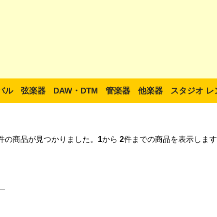
バル
弦楽器
DAW・DTM
管楽器
他楽器
スタジオ レ
件の商品が見つかりました。
1
から
2
件までの商品を表示します