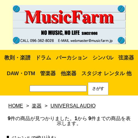
教則・楽譜
ドラム
パーカション
シンバル
弦楽器
DAW・DTM
管楽器
他楽器
スタジオ レンタル 他
HOME
>
楽器
>
UNIVERSAL AUDIO
9
件の商品が見つかりました。
1
から
9
件までの商品を表
示します。