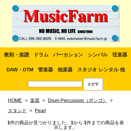
教則・楽譜
ドラム
パーカション
シンバル
弦楽器
DAW・DTM
管楽器
他楽器
スタジオ レンタル 他
HOME
>
楽器
>
Drum Percussion（ボンゴ）
>
スタンド
>
Pearl
1
件の商品が見つかりました。
1
から
1
件までの商品を表
示します。