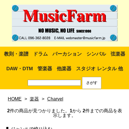
教則・楽譜
ドラム
パーカション
シンバル
弦楽器
DAW・DTM
管楽器
他楽器
スタジオ レンタル 他
HOME
>
楽器
>
Charvel
2
件の商品が見つかりました。
1
から
2
件までの商品を表
示します。