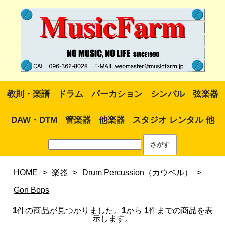
教則・楽譜
ドラム
パーカション
シンバル
弦楽器
DAW・DTM
管楽器
他楽器
スタジオ レンタル 他
HOME
>
楽器
>
Drum Percussion（カウベル）
>
Gon Bops
1
件の商品が見つかりました。
1
から
1
件までの商品を表
示します。