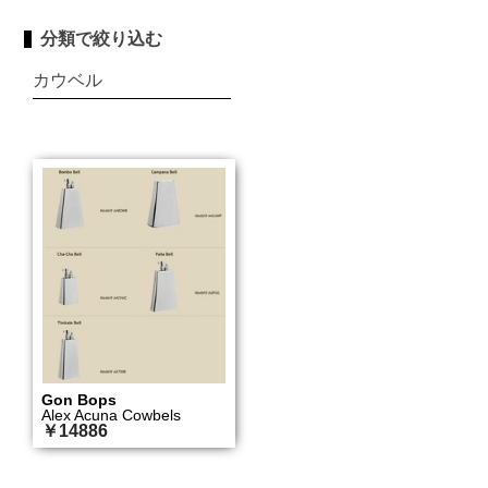
分類で絞り込む
カウベル
Gon Bops
Alex Acuna Cowbels
￥14886