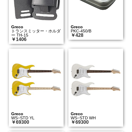
Greco
Greco
トランスミッター・ホルダ
PKC-450/B
ー TH-15
￥428
￥1406
Greco
Greco
WS−STD YL
WS−STD WH
￥69300
￥69300