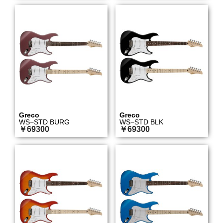
Greco
Greco
WS−STD BURG
WS−STD BLK
￥69300
￥69300