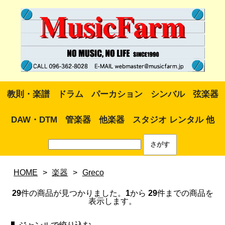
教則・楽譜
ドラム
パーカション
シンバル
弦楽器
DAW・DTM
管楽器
他楽器
スタジオ レンタル 他
HOME
>
楽器
>
Greco
29
件の商品が見つかりました。
1
から
29
件までの商品を
表示します。